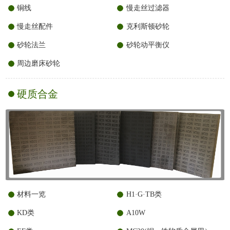
铜线
慢走丝过滤器
慢走丝配件
克利斯顿砂轮
砂轮法兰
砂轮动平衡仪
周边磨床砂轮
硬质合金
材料一览
H1·G·TB类
KD类
A10W